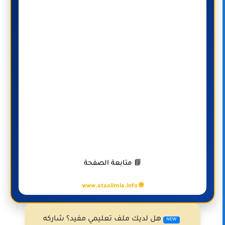
📘 متابعة الصفحة
🌐 www.ataalimia.info
هل لديك ملف تعليمي مفيد؟ شاركه
NEW