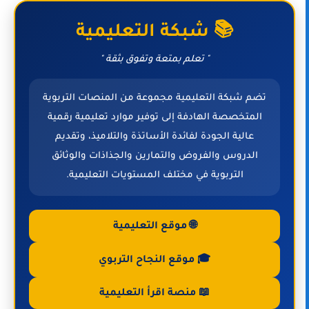
📚 شبكة التعليمية
" تعلم بمتعة وتفوق بثقة "
تضم شبكة التعليمية مجموعة من المنصات التربوية
المتخصصة الهادفة إلى توفير موارد تعليمية رقمية
عالية الجودة لفائدة الأساتذة والتلاميذ، وتقديم
الدروس والفروض والتمارين والجذاذات والوثائق
التربوية في مختلف المستويات التعليمية.
🌐 موقع التعليمية
🎓 موقع النجاح التربوي
📖 منصة اقرأ التعليمية