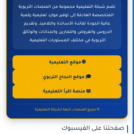
تضم شبكة التعليمية مجموعة من المنصات التربوية
المتخصصة الهادفة إلى توفير موارد تعليمية رقمية
عالية الجودة لفائدة الأساتذة والتلاميذ، وتقديم
الدروس والفروض والتمارين والجذاذات والوثائق
التربوية في مختلف المستويات التعليمية.
🌐 موقع التعليمية
🎓 موقع النجاح التربوي
📖 منصة اقرأ التعليمية
© جميع المنصات تابعة لشبكة التعليمية
صفحتنا على الفيسبوك