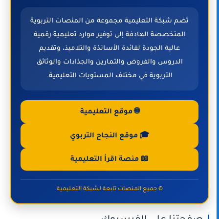
تضم شبكة التعليمية مجموعة من المنصات التربوية
المتخصصة الهادفة إلى توفير موارد تعليمية رقمية
عالية الجودة لفائدة الأساتذة والتلاميذ، وتقديم
الدروس والفروض والتمارين والجذاذات والوثائق
التربوية في مختلف المستويات التعليمية.
🌐 موقع التعليمية
🎓 موقع النجاح التربوي
📖 منصة اقرأ التعليمية
© جميع المنصات تابعة لشبكة التعليمية