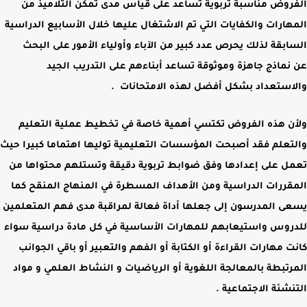
الفروض مناسبة تربوية تساعد على قياس مدى تمكن التلاميذ من
المهارات والكفايات التي تم الاشتغال عليها خلال الأسابيع الدراسية
السابقة لذلك يحرص عدد كبير من
الآباء وأولياء الأمور
على البحث
عن
نماذج جاهزة وموثوقة
تساعد أبناءهم على التدريب الجيد
والاستعداد بشكل أفضل لهذه الامتحانات .
ولأن هذه الفروض تكتسي أهمية خاصة في تخطيط عملية التعليم
والتعلم فقد أصبحت المؤسسات التعليمية توليها اهتماما كبيرا حيث
تعمل
على إعدادها وفق ضوابط تربوية دقيقة
وتستلهم محتواها من
المقررات الدراسية ومن الأهداف المسطرة في
المنهاج المنقح
كما
يسعى المدرسون إلى جعلها أداة فعالة لمراقبة مدى فهم المتعلمين
للدروس واستيعابهم للمهارات الأساسية في كل مادة دراسية سواء
كانت
مهارات القراءة أو الكتابة أو الفهم والتعبير أو باقي الجوانب
المرتبطة بالمعالجة اللغوية أو الرياضيات و النشاط العلمي و مواد
التنشئة الاجتماعية
.