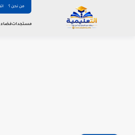
من نحن ؟
ات
فضاء ا
مستجدات