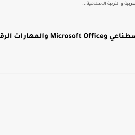
بية و التربية الإسلامية...
أفضل الدورات المجانية في الذكاء الاصطناعي وMicrosoft Office وا