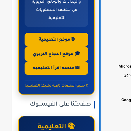
والجذاذات والوثائق التربوية
في مختلف المستويات
التعليمية.
🌐 موقع التعليمية
🎓 موقع النجاح التربوي
Micros
📖 منصة اقرأ التعليمية
دون
© جميع المنصات تابعة لشبكة التعليمية
Google، M،
صفحتنا على الفيسبوك
📚 التعليمية