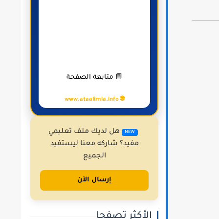
📘 متابعة الصفحة
🌐 www.ataalimia.info
هل لديك ملف تعليمي
NEW
مفيد؟ شاركه معنا ليستفيد
الجميع
إرسال الآن
الأكثر تصفحا