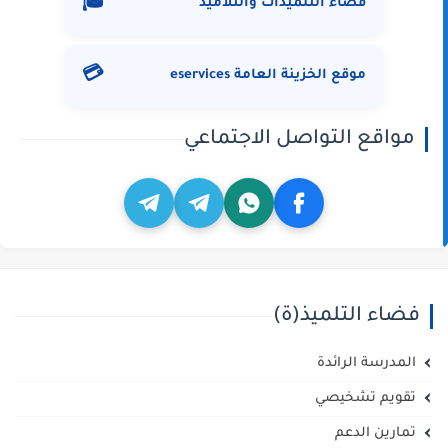
🎓
فضاء التلميذات والتلاميذ
💳
موقع الخزينة العامة eservices
مواقع التواصل الاجتماعي
فضاء التلميذ(ة)
المدرسة الرائدة
تقويم تشخيصي
تمارين الدعم