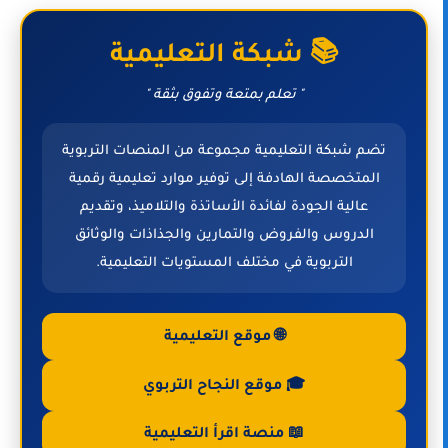
📚 شبكة التعليمية
" تعلم بمتعة وتفوق بثقة "
تضم شبكة التعليمية مجموعة من المنصات التربوية
المتخصصة الهادفة إلى توفير موارد تعليمية رقمية
عالية الجودة لفائدة الأساتذة والتلاميذ، وتقديم
الدروس والفروض والتمارين والجذاذات والوثائق
التربوية في مختلف المستويات التعليمية.
🌐 موقع التعليمية
🎓 موقع النجاح التربوي
📖 منصة اقرأ التعليمية