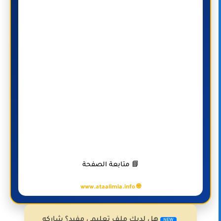
📘 متابعة الصفحة
🌐 www.ataalimia.info
هل لديك ملف تعليمي مفيد؟ شاركه
NEW