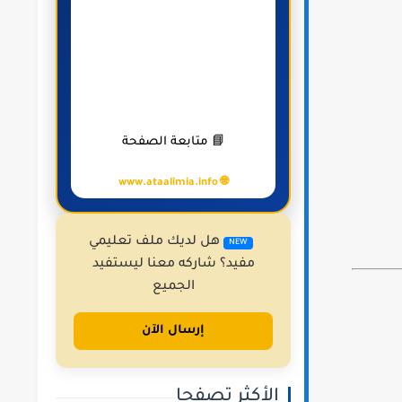
📘 متابعة الصفحة
🌐 www.ataalimia.info
هل لديك ملف تعليمي
NEW
مفيد؟ شاركه معنا ليستفيد
الجميع
إرسال الآن
الأكثر تصفحا