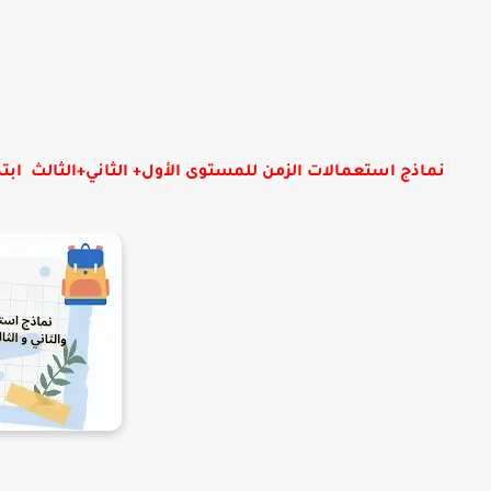
نماذج استعمالات الزمن للمستوى الأول+ الثاني+الثالث ابتدائي قاب