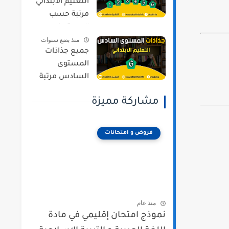
التعليم الابتدائي
مرتبة حسب
المستويات و
منذ بضع سنوات
المراجع وفق
جميع جذاذات
المنهج المنقح
المستوى
السادس مرتبة
حسب المواد و
مشاركة مميزة
المراجع وفق
المنهج المنقح
فروض و امتحانات
منذ عام
نموذج امتحان إقليمي في مادة