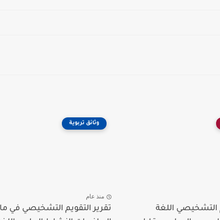
وثائق تربوية
منذ عام
م التشخيصي اللغة
تقرير التقويم التشخيصي في ما