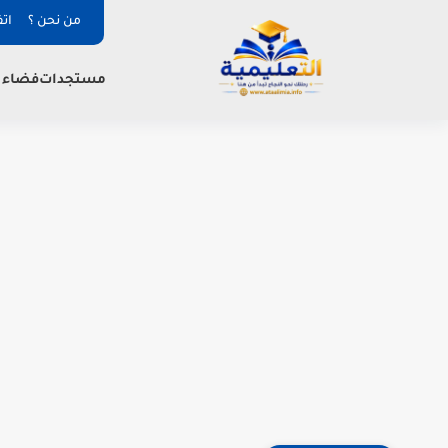
من نحن ؟
ات
فضاء ا
مستجدات