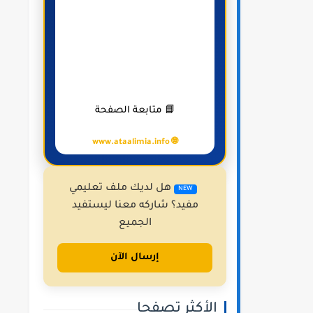
📘 متابعة الصفحة
🌐 www.ataalimia.info
هل لديك ملف تعليمي
NEW
مفيد؟ شاركه معنا ليستفيد
الجميع
إرسال الآن
الأكثر تصفحا