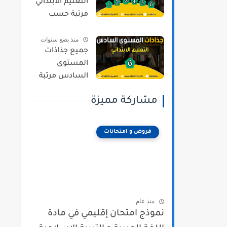
التعليم الابتدائي
مرتبة حسب
المستويات و
منذ بضع سنوات
المراجع وفق
جميع جذاذات
المنهج المنقح
المستوى
السادس مرتبة
حسب المواد و
مشاركة مميزة
المراجع وفق
المنهج المنقح
فروض و امتحانات
منذ عام
نموذج امتحان إقليمي في مادة