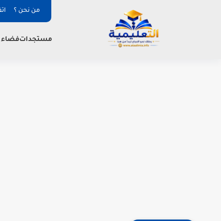
من نحن ؟
ات
فضاء ا
مستجدات