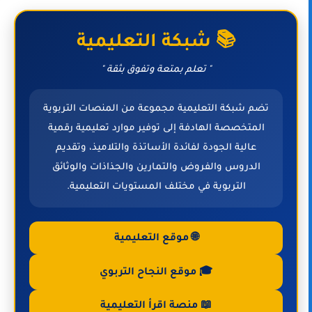
📚 شبكة التعليمية
" تعلم بمتعة وتفوق بثقة "
تضم شبكة التعليمية مجموعة من المنصات التربوية
المتخصصة الهادفة إلى توفير موارد تعليمية رقمية
عالية الجودة لفائدة الأساتذة والتلاميذ، وتقديم
الدروس والفروض والتمارين والجذاذات والوثائق
التربوية في مختلف المستويات التعليمية.
🌐 موقع التعليمية
🎓 موقع النجاح التربوي
📖 منصة اقرأ التعليمية