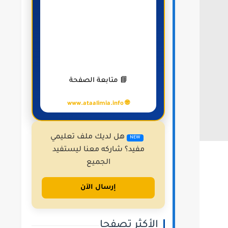
📘 متابعة الصفحة
🌐 www.ataalimia.info
هل لديك ملف تعليمي
NEW
مفيد؟ شاركه معنا ليستفيد
الجميع
إرسال الآن
الأكثر تصفحا