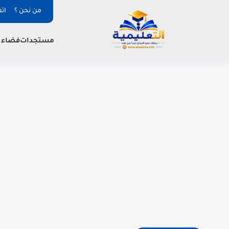
من نحن ؟
ات
فضاء ا
مستجدات