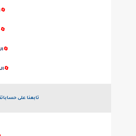
🔄
ا
🔄
ا
🔄
ال
🔄
ال
تابعنا على حساباتن