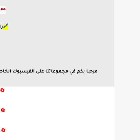
👀 
🔗
را
مرحبا بكم في مجموعاتنا على الفيسبوك الخاصة با
🔄
🔄
ا
🔄
ا