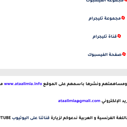
مجموعة الفيسبوك

مجموعة تليجرام
🔄
قناة تليجرام
🔄
صفحة الفيسبوك

ال
www.ataalimia.info
يمكن للسادة الأساتذة المشاركة وتقاسم
ataalimia@gmail.com
إرسالها عبر ا
YOUTUBE
قناتنا على اليوتيوب
للحصول على مختلف الموارد الرقمية من 