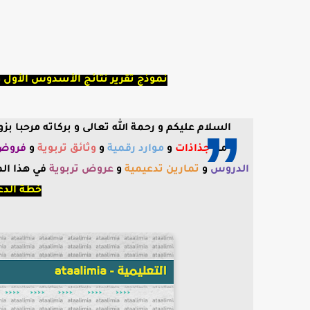
نموذج تقرير نتائج الأسدوس الأول و خطة 
السلام عليكم و رحمة الله تعالى و بركاته مرحبا 
من
جذاذات
و
موارد رقمية
و
وثائق تربوية
و
فروض 
الدروس
و
تمارين تدعيمية
و
عروض تربوية
في هذا ال
خطة الدعم