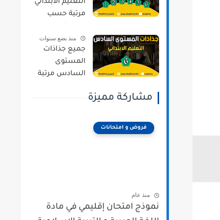
التعليم الابتدائي
مرتبة حسب
المستويات و
منذ بضع سنوات
المراجع وفق
جميع جذاذات
المنهج المنقح
المستوى
السادس مرتبة
حسب المواد و
مشاركة مميزة
المراجع وفق
المنهج المنقح
فروض و امتحانات
منذ عام
نموذج امتحان إقليمي في مادة