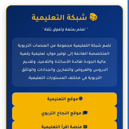
📚 شبكة التعليمية
" تعلم بمتعة وتفوق بثقة "
تضم شبكة التعليمية مجموعة من المنصات التربوية
المتخصصة الهادفة إلى توفير موارد تعليمية رقمية
عالية الجودة لفائدة الأساتذة والتلاميذ، وتقديم
الدروس والفروض والتمارين والجذاذات والوثائق
التربوية في مختلف المستويات التعليمية.
🌐 موقع التعليمية
🎓 موقع النجاح التربوي
📖 منصة اقرأ التعليمية