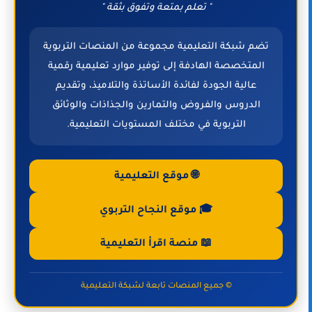
" تعلم بمتعة وتفوق بثقة "
تضم شبكة التعليمية مجموعة من المنصات التربوية
المتخصصة الهادفة إلى توفير موارد تعليمية رقمية
عالية الجودة لفائدة الأساتذة والتلاميذ، وتقديم
الدروس والفروض والتمارين والجذاذات والوثائق
التربوية في مختلف المستويات التعليمية.
🌐 موقع التعليمية
🎓 موقع النجاح التربوي
📖 منصة اقرأ التعليمية
© جميع المنصات تابعة لشبكة التعليمية