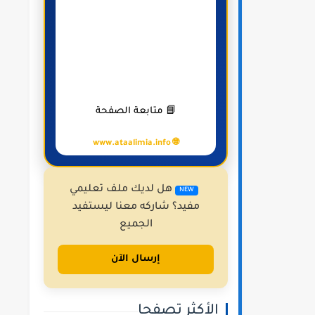
📘 متابعة الصفحة
🌐 www.ataalimia.info
هل لديك ملف تعليمي
NEW
مفيد؟ شاركه معنا ليستفيد
الجميع
إرسال الآن
الأكثر تصفحا