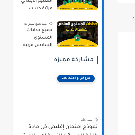
التعليم الابتدائي
مرتبة حسب
المستويات و
منذ بضع سنوات
المراجع وفق
جميع جذاذات
المنهج المنقح
المستوى
السادس مرتبة
حسب المواد و
مشاركة مميزة
المراجع وفق
المنهج المنقح
فروض و امتحانات
منذ عام
نموذج امتحان إقليمي في مادة