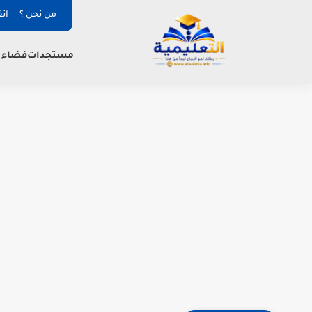
من نحن ؟
ات
فضاء ا
مستجدات