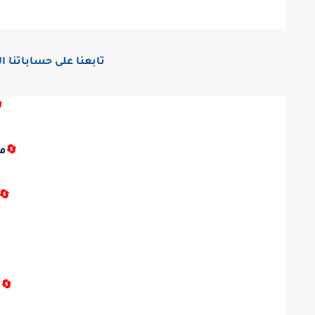
اقع التوصل الاجتماعي:

ك
🔄
🔄

ك
🔄