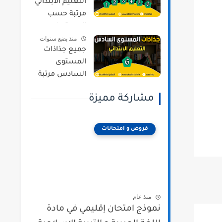
التعليم الابتدائي
مرتبة حسب
المستويات و
منذ بضع سنوات
المراجع وفق
جميع جذاذات
المنهج المنقح
المستوى
السادس مرتبة
حسب المواد و
مشاركة مميزة
المراجع وفق
المنهج المنقح
فروض و امتحانات
منذ عام
نموذج امتحان إقليمي في مادة