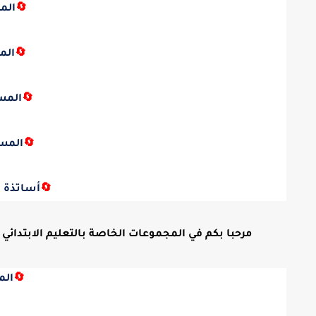
🔄
الم
🔄
الم
🔄
المس
🔄
المس
🔄
أساتذة ا
مرحبا بكم في المجموعات الخاصة بالتعليم الابتدائي ع
🔄
الم