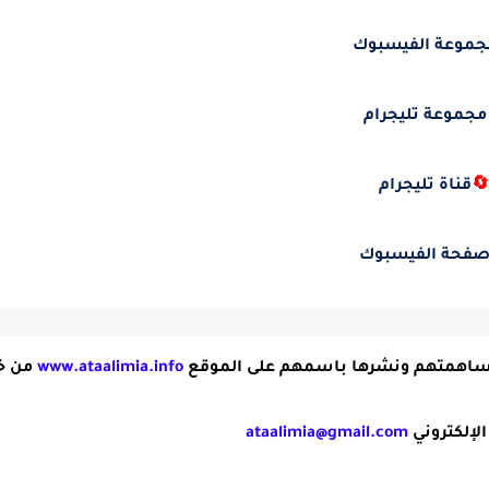
مجموعة الفيسبو
مجموعة تليجرام
قناة تليجرام

صفحة الفيسبو
خلال
www.ataalimia.info
يمكن للسادة الأساتذة المشاركة وتق
ataalimia@gmail.com
إرسالها عب