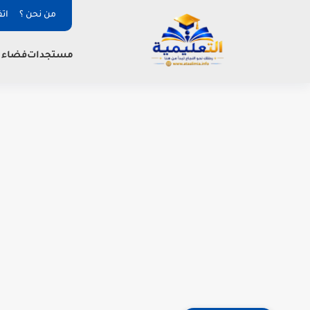
من نحن ؟
ات
فضاء ا
مستجدات