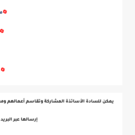
ك
🔄
🔄

ك
🔄
اسم أعمالهم ومساهمتهم ونشرها باسمهم على الموقع
ر البريد الإلكتروني