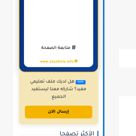
📘 متابعة الصفحة
🌐 www.ataalimia.info
هل لديك ملف تعليمي
NEW
مفيد؟ شاركه معنا ليستفيد
الجميع
إرسال الآن
الأكثر تصفحا