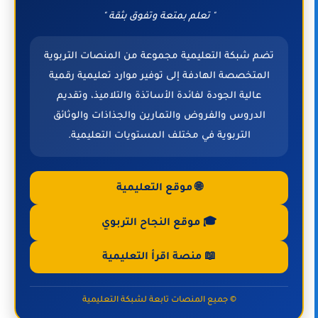
" تعلم بمتعة وتفوق بثقة "
تضم شبكة التعليمية مجموعة من المنصات التربوية
المتخصصة الهادفة إلى توفير موارد تعليمية رقمية
عالية الجودة لفائدة الأساتذة والتلاميذ، وتقديم
الدروس والفروض والتمارين والجذاذات والوثائق
التربوية في مختلف المستويات التعليمية.
🌐 موقع التعليمية
🎓 موقع النجاح التربوي
📖 منصة اقرأ التعليمية
© جميع المنصات تابعة لشبكة التعليمية