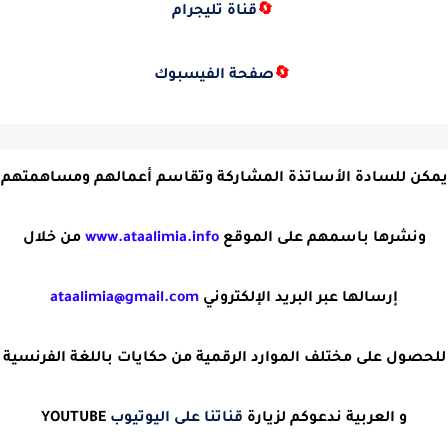
🔄
قناة تليجرام
🔄
صفحة الفيسبوك
يمكن للسادة الأساتذة المشاركة وتقاسم أعمالهم ومساهمتهم
ونشرها باسمهم على الموقع
www.ataalimia.info
من خلال
إرسالها عبر البريد الإلكتروني
ataalimia@gmail.com
للحصول على مختلف الموارد الرقمية من حكايات باللغة الفرنسية
و العربية ندعوكم لزيارة
قناتنا على اليوتيوب
YOUTUBE