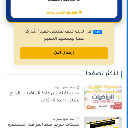
📘 متابعة الصفحة
🌐 www.ataalimia.info
هل لديك ملف تعليمي مفيد؟ شاركه
NEW
معنا ليستفيد الجميع
إرسال الآن
الأكثر تصفحا
منذ بضع سنوات
سلسلة تمارين مادة الرياضيات الرابع
ابتدائي - الدورة الأولى
منذ بضع سنوات
شبكات تفريغ نقط المراقبة المستمرة