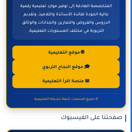
المتخصصة الهادفة إلى توفير موارد تعليمية رقمية
عالية الجودة لفائدة الأساتذة والتلاميذ، وتقديم
الدروس والفروض والتمارين والجذاذات والوثائق
التربوية في مختلف المستويات التعليمية.
🌐 موقع التعليمية
🎓 موقع النجاح التربوي
📖 منصة اقرأ التعليمية
© جميع المنصات تابعة لشبكة التعليمية
صفحتنا على الفيسبوك