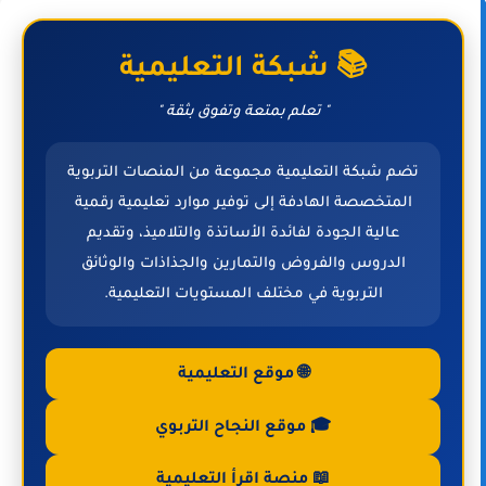
📚 شبكة التعليمية
" تعلم بمتعة وتفوق بثقة "
تضم شبكة التعليمية مجموعة من المنصات التربوية
المتخصصة الهادفة إلى توفير موارد تعليمية رقمية
عالية الجودة لفائدة الأساتذة والتلاميذ، وتقديم
الدروس والفروض والتمارين والجذاذات والوثائق
التربوية في مختلف المستويات التعليمية.
🌐 موقع التعليمية
🎓 موقع النجاح التربوي
📖 منصة اقرأ التعليمية