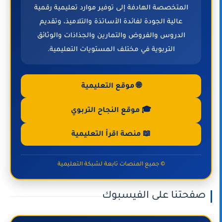
المتخصصة الهادفة إلى توفير موارد تعليمية رقمية
عالية الجودة لفائدة الأساتذة والتلاميذ، وتقديم
الدروس والفروض والتمارين والجذاذات والوثائق
التربوية في مختلف المستويات التعليمية.
🌐 موقع التعليمية
🎓 موقع النجاح التربوي
📖 منصة اقرأ التعليمية
© جميع المنصات تابعة لشبكة التعليمية
صفحتنا على الفيسبوك