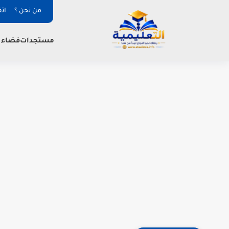
من نحن ؟
ات
فضاء ا
مستجدات