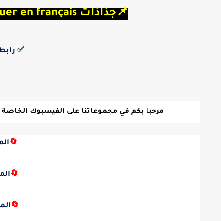
📌جذاذات
ommuniquer en français
✅
رابط
مرحبا بكم في مجموعاتنا على الفيسبوك الخاصة بالتع
🔄
الم
🔄
الم
🔄
الم