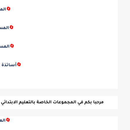
🔄
الم
🔄
المس
🔄
المس
🔄
أساتذة ا
مرحبا بكم في المجموعات الخاصة بالتعليم الابتدائي ع
🔄
الم