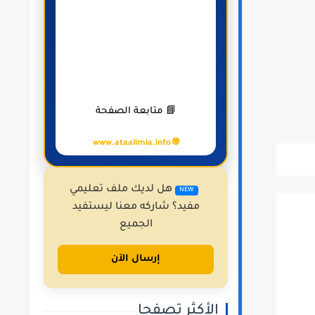
📘 متابعة الصفحة
🌐 www.ataalimia.info
هل لديك ملف تعليمي
NEW
مفيد؟ شاركه معنا ليستفيد
الجميع
إرسال الآن
الأكثر تصفحا