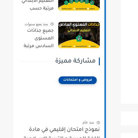
التعليم الابتدائي
مرتبة حسب
المستويات و
منذ بضع سنوات
المراجع وفق
جميع جذاذات
المنهج المنقح
المستوى
السادس مرتبة
حسب المواد و
مشاركة مميزة
المراجع وفق
المنهج المنقح
فروض و امتحانات
منذ عام
نموذج امتحان إقليمي في مادة