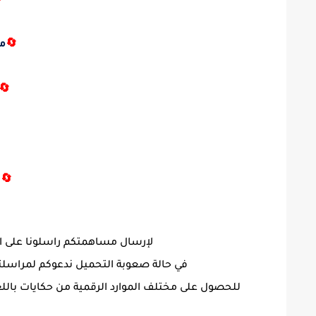

ك
🔄
🔄

ك
🔄
 على البريد الإلكتروني للموقع :
ة التحميل ندعوكم لمراسلتنا على صفحة
من حكايات باللغة الفرنسية و العربية ندعوكم لزيارة