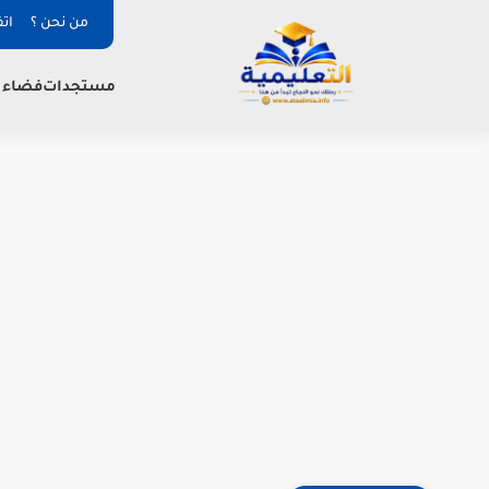
من نحن ؟
ات
فضاء ا
مستجدات