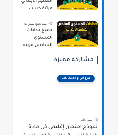
التعليم الابتدائي
مرتبة حسب
المستويات و
منذ بضع سنوات
المراجع وفق
جميع جذاذات
المنهج المنقح
المستوى
السادس مرتبة
حسب المواد و
مشاركة مميزة
المراجع وفق
المنهج المنقح
فروض و امتحانات
منذ عام
نموذج امتحان إقليمي في مادة