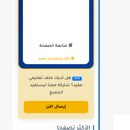
📘 متابعة الصفحة
🌐 www.ataalimia.info
هل لديك ملف تعليمي
NEW
مفيد؟ شاركه معنا ليستفيد
الجميع
إرسال الآن
الأكثر تصفحا