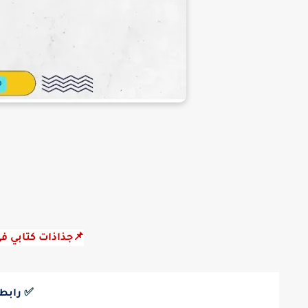
📌جذاذات كتابي في
✅
رابط