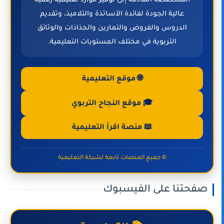
المتخصصة الهادفة إلى توفير موارد تعليمية رقمية
عالية الجودة لفائدة الأساتذة والتلاميذ، وتقديم
الدروس والفروض والتمارين والجذاذات والوثائق
التربوية في مختلف المستويات التعليمية.
🌐 موقع التعليمية
🎓 موقع النجاح التربوي
📖 منصة اقرأ التعليمية
© جميع المنصات تابعة لشبكة التعليمية
صفحتنا على الفيسبوك