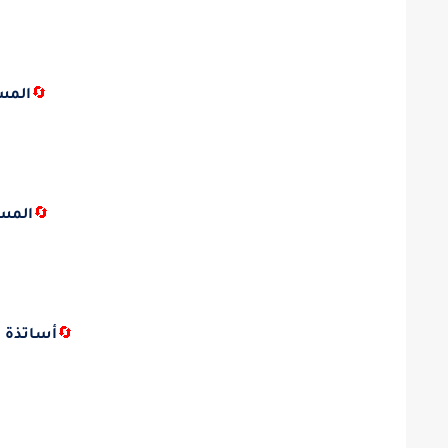
🔄
المس
🔄
المس
🔄
أساتذة ا