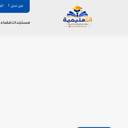
من نحن ؟
ات
فضاء ا
مستجدات