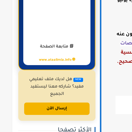
 يونيو
ون عنه
صات
📘 متابعة الصفحة
نسية
🌐 www.ataalimia.info
هل لديك ملف تعليمي
NEW
مفيد؟ شاركه معنا ليستفيد
الجميع
إرسال الآن
الأكثر تصفحا