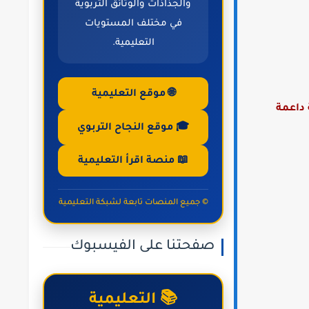
والجذاذات والوثائق التربوية
في مختلف المستويات
التعليمية.
🌐 موقع التعليمية
ان الإقليمي الموحد دورة يونيو 2023 + أنشطة داعمة
🎓 موقع النجاح التربوي
📖 منصة اقرأ التعليمية
© جميع المنصات تابعة لشبكة التعليمية
صفحتنا على الفيسبوك
📚 التعليمية