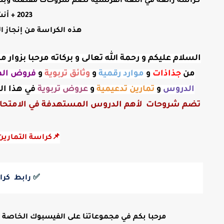
كراسة رائعة في اللغة الفرنسية تضم شروحات مفصلة وبسي
2023 + أنشطة داعمة + التصحيح.
هذه الكراسة من إنجاز ال
السلام عليكم و رحمة الله تعالى و بركاته مرحبا بزوا
من
جذاذات
و
موارد رقمية
و
وثائق تربوية
و
فروض الم
الدروس
و
تمارين تدعيمية
و
عروض
تربوية
في هذا ال
تضم شروحات لأهم الدروس المستهدفة في الامتحان الإقليمي الموحد دورة 
📌كراسة التمارين
✅
 رابط  كرا
مرحبا بكم في مجموعاتنا على الفيسبوك الخاصة بالتع