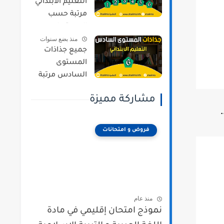
التعليم الابتدائي
مرتبة حسب
المستويات و
منذ بضع سنوات
المراجع وفق
جميع جذاذات
المنهج المنقح
المستوى
السادس مرتبة
حسب المواد و
مشاركة مميزة
المراجع وفق
المنهج المنقح
فروض و امتحانات
منذ عام
نموذج امتحان إقليمي في مادة