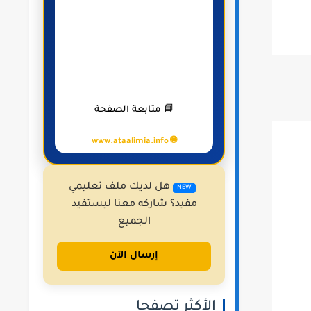
📘 متابعة الصفحة
🌐 www.ataalimia.info
هل لديك ملف تعليمي
NEW
مفيد؟ شاركه معنا ليستفيد
الجميع
إرسال الآن
الأكثر تصفحا