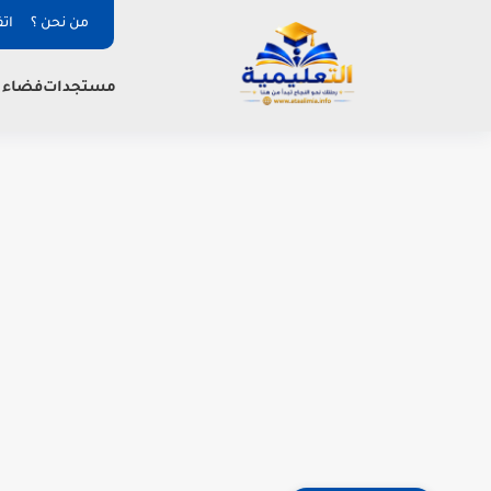
من نحن ؟
ات
فضاء ا
مستجدات