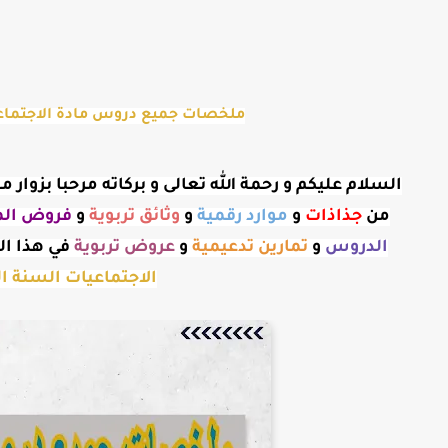
ملخصات جميع دروس مادة الاجتماعيات 
السلام عليكم و رحمة الله تعالى و بركاته مرحبا بزوا
من
جذاذات
و
موارد رقمية
و
وثائق تربوية
و
فروض الم
الدروس
و
تمارين تدعيمية
و
عروض
تربوية
في هذا ال
الاجتماعيات السنة ال