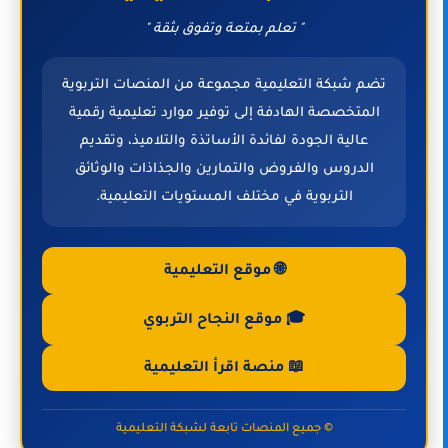
" تعلم بمتعة وتفوق بثقة "
تضم شبكة التعليمية مجموعة من المنصات التربوية
المتخصصة الهادفة إلى توفير موارد تعليمية رقمية
عالية الجودة لفائدة الأساتذة والتلاميذ، وتقديم
الدروس والفروض والتمارين والجذاذات والوثائق
التربوية في مختلف المستويات التعليمية.
🌐 موقع التعليمية
🎓 موقع النجاح التربوي
📖 منصة اقرأ التعليمية
© جميع المنصات تابعة لشبكة التعليمية