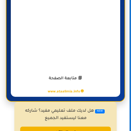
📘 متابعة الصفحة
🌐 www.ataalimia.info
هل لديك ملف تعليمي مفيد؟ شاركه
NEW
معنا ليستفيد الجميع