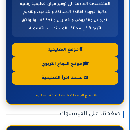
المتخصصة الهادفة إلى توفير موارد تعليمية رقمية
عالية الجودة لفائدة الأساتذة والتلاميذ، وتقديم
الدروس والفروض والتمارين والجذاذات والوثائق
التربوية في مختلف المستويات التعليمية.
🌐 موقع التعليمية
🎓 موقع النجاح التربوي
📖 منصة اقرأ التعليمية
© جميع المنصات تابعة لشبكة التعليمية
صفحتنا على الفيسبوك