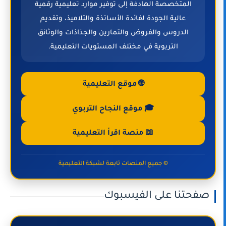
المتخصصة الهادفة إلى توفير موارد تعليمية رقمية
عالية الجودة لفائدة الأساتذة والتلاميذ، وتقديم
الدروس والفروض والتمارين والجذاذات والوثائق
التربوية في مختلف المستويات التعليمية.
🌐 موقع التعليمية
🎓 موقع النجاح التربوي
📖 منصة اقرأ التعليمية
© جميع المنصات تابعة لشبكة التعليمية
صفحتنا على الفيسبوك