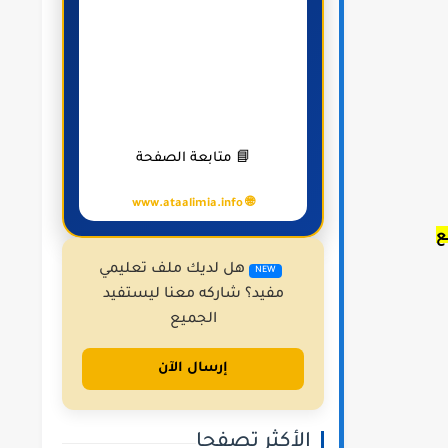
📘 متابعة الصفحة
🌐 www.ataalimia.info
ع
هل لديك ملف تعليمي
NEW
مفيد؟ شاركه معنا ليستفيد
الجميع
إرسال الآن
الأكثر تصفحا