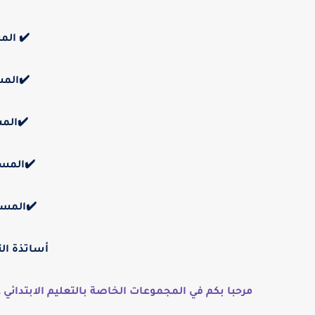
✔️ الم
✔️المس
✔️المس
✔️المست
✔️المست
أساتذة الت
مرحبا بكم في المجموعات الخاصة بالتعليم الابتدائي ع