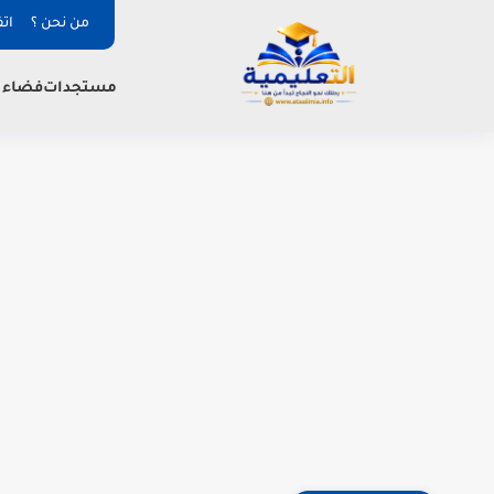
من نحن ؟
ات
فضاء ا
مستجدات