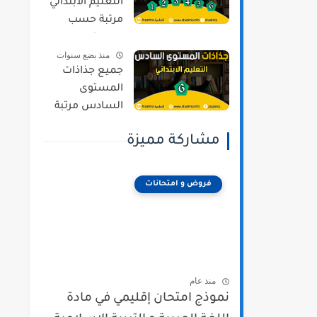
التعليم الابتدائي
مرتبة حسب
المستويات و
منذ بضع سنوات
المراجع وفق
جميع جذاذات
المنهج المنقح
المستوى
السادس مرتبة
حسب المواد و
مشاركة مميزة
المراجع وفق
المنهج المنقح
فروض و امتحانات
منذ عام
نموذج امتحان إقليمي في مادة