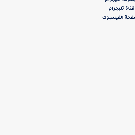
موعة تليجرام
قناة تليجرام
حة الفيسبوك