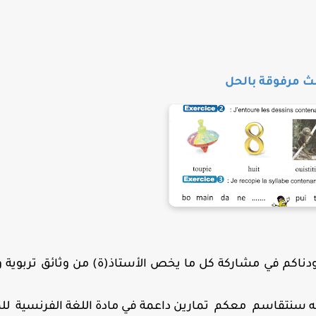
لث مرفوقة بالحل
سم الدراسي المقبل 2021/2022 و كما عودناكم في مشاركة كل ما يخص الأستاذ(ة) من وثائق تربوي
الله سنتقاسم معكم
تمارين داعمة في مادة اللغة الفرنسية ل