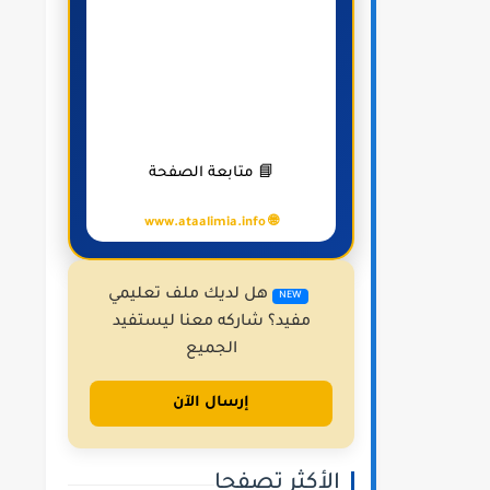
📘 متابعة الصفحة
🌐 www.ataalimia.info
هل لديك ملف تعليمي
NEW
مفيد؟ شاركه معنا ليستفيد
الجميع
إرسال الآن
الأكثر تصفحا