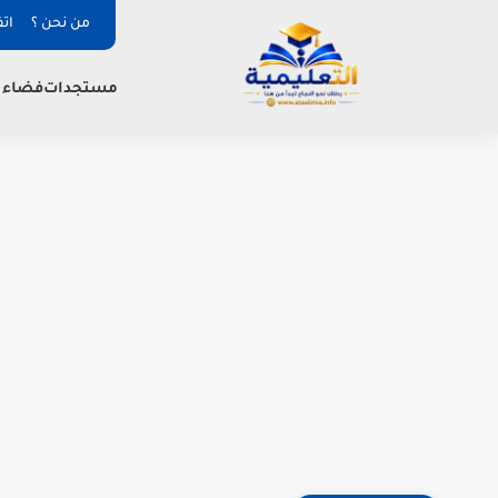
من نحن ؟
ات
فضاء ا
مستجدات