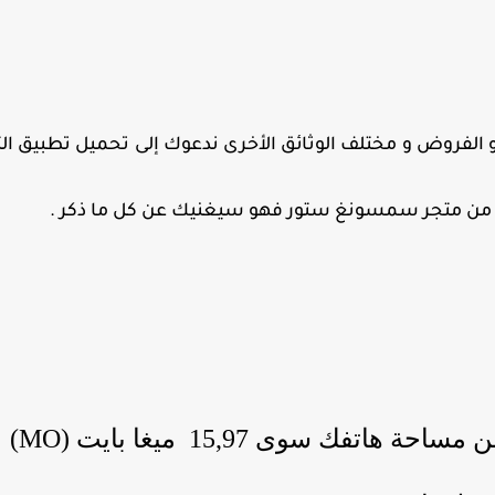
ت و الفروض و مختلف الوثائق الأخرى ندعوك إلى تحميل تطبيق ال
ير و من متجر سمسونغ ستور فهو سيغنيك عن كل ما ذكر .
ك سوى 15,97 ميغا بايت (MO)