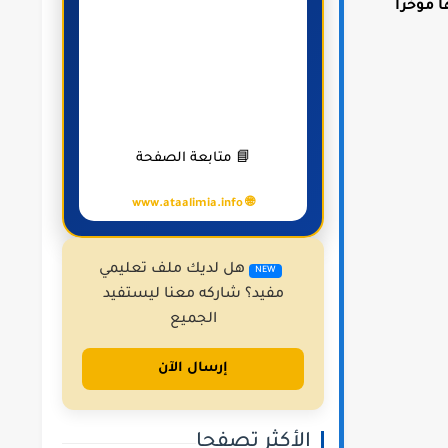
تها مؤخرا
📘 متابعة الصفحة
🌐 www.ataalimia.info
هل لديك ملف تعليمي
NEW
مفيد؟ شاركه معنا ليستفيد
الجميع
إرسال الآن
الأكثر تصفحا