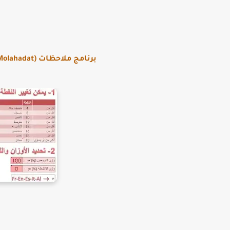
برنامج ملاحظات (Molahadat) لملء خانات ملاحظات الأستاذ في مسار