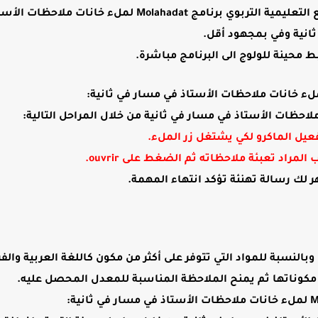
توفيرا للوقت والجهد، يسرنا أن نضع بين أيديكم على موقع التعليمية التربوي برنامج Molahadat لملء خان
انية وفي بمجهود أقل.
 محينة للولوج الى البرنامج مباشرة.
تفعيل الماكرو لكي يشتغل زر الملء.
المراد تعبئة ملاحظاته ثم الضغط على ouvrir.
 لك رسالة تهنئة تؤكد انتهاء المهمة.
وبالنسبة للمواد التي تتوفر على أكثر من مكون كاللغة العربية والف
مكوناتها ثم يمنح الملاحظة المناسبة للمعدل المحصل عليه.