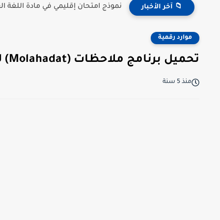
نموذج امتحان إقليمي في مادة اللغة العر
📁 آخر الأخبار
موارد رقمية
تحميل برنامج ملاحظات (Molahadat) لملء خانات ملاحظات الأستاذ في مسار
منذ 5 سنة