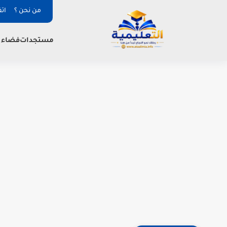
من نحن ؟
ات
فضاء ا
مستجدات