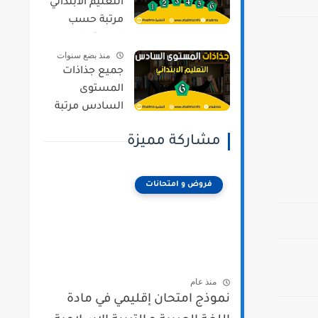
التعليم الابتدائي
مرتبة حسب
المستويات و
منذ بضع سنوات
المراجع وفق
جميع جذاذات
المنهج المنقح
المستوى
السادس مرتبة
حسب المواد و
مشاركة مميزة
المراجع وفق
المنهج المنقح
فروض و امتحانات
منذ عام
نموذج امتحان إقليمي في مادة