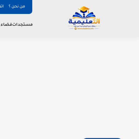
من نحن ؟
ات
فضاء ا
مستجدات