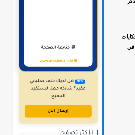
ذكر
كايات
 في
📘 متابعة الصفحة
🌐 www.ataalimia.info
هل لديك ملف تعليمي
NEW
مفيد؟ شاركه معنا ليستفيد
الجميع
إرسال الآن
الأكثر تصفحا