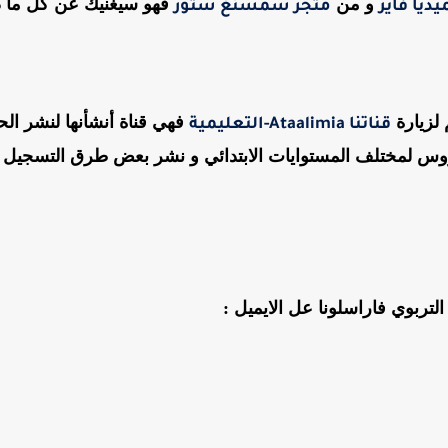
و من
فهو سيغنيك عن كل ما 
يديا فاير
متجر سمسنغ ستور
فهي قناة أنشأنها لنشر الح
قناتنا Ataalimia-التعليمية
لدروس لمختلف المستوايات الابتدائي و نشر بعض طرق التسجيل
تربوي فاراسلونا عل الايميل :