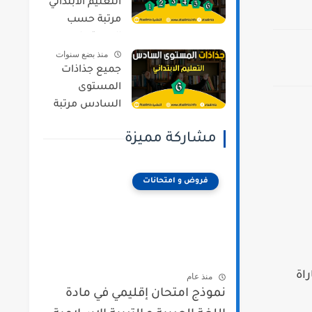
التعليم الابتدائي
مرتبة حسب
المستويات و
منذ بضع سنوات
المراجع وفق
جميع جذاذات
المنهج المنقح
المستوى
السادس مرتبة
حسب المواد و
مشاركة مميزة
المراجع وفق
المنهج المنقح
فروض و امتحانات
راة
منذ عام
نموذج امتحان إقليمي في مادة