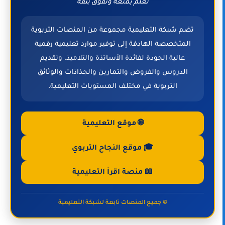
" تعلم بمتعة وتفوق بثقة "
تضم شبكة التعليمية مجموعة من المنصات التربوية
المتخصصة الهادفة إلى توفير موارد تعليمية رقمية
عالية الجودة لفائدة الأساتذة والتلاميذ، وتقديم
الدروس والفروض والتمارين والجذاذات والوثائق
التربوية في مختلف المستويات التعليمية.
🌐 موقع التعليمية
🎓 موقع النجاح التربوي
📖 منصة اقرأ التعليمية
© جميع المنصات تابعة لشبكة التعليمية