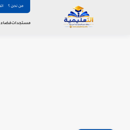
من نحن ؟
ات
فضاء ا
مستجدات