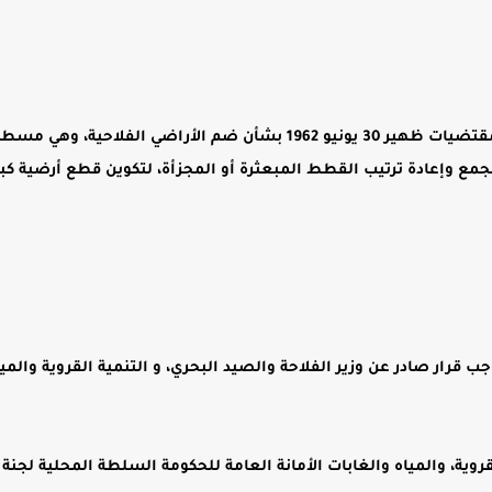
يتعلق الأمر بمسطرة خاصة لتحفيظ العقارات الفلاحية طبقا لمقتضيات ظهير 30 يونيو 1962 بشأن ضم الأراضي الفلاحية، وهي 
مع وإعادة ترتيب القطط المبعثرة أو المجزأة، لتكوين قطع أرضية كبي
رار صادر عن وزير الفلاحة والصيد البحري، و التنمية القروية والميا
لقروية، والمياه والغابات الأمانة العامة للحكومة السلطة المحلية لجنة