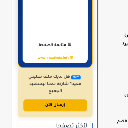
مسطرة
رة
📘 متابعة الصفحة
🌐 www.ataalimia.info
هل لديك ملف تعليمي
NEW
مفيد؟ شاركه معنا ليستفيد
الجميع
ه
إرسال الآن
 الضم
الأكثر تصفحا