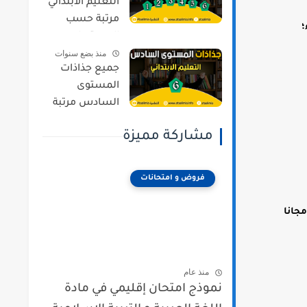
التعليم الابتدائي
مرتبة حسب
؛
المستويات و
منذ بضع سنوات
المراجع وفق
جميع جذاذات
المنهج المنقح
المستوى
السادس مرتبة
حسب المواد و
مشاركة مميزة
المراجع وفق
المنهج المنقح
فروض و امتحانات
جانا
منذ عام
نموذج امتحان إقليمي في مادة