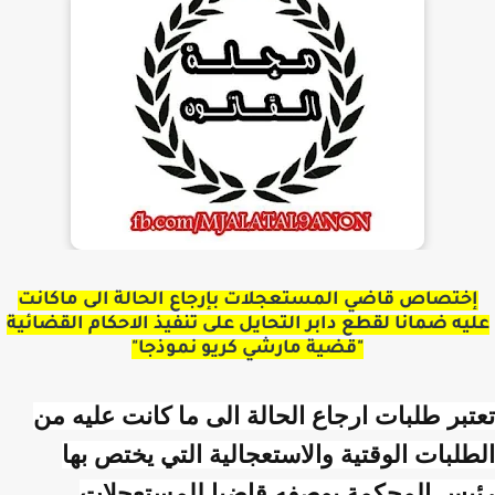
إختصاص قاضي المستعجلات بإرجاع الحالة الى ماكانت
عليه ضمانا لقطع دابر التحايل على تنفيذ الاحكام القضائية
"قضية مارشي كريو نموذجا"
تعتبر طلبات ارجاع الحالة الى ما كانت عليه من
الطلبات الوقتية والاستعجالية التي يختص بها
رئيس المحكمة بوصفه قاضيا للمستعجلات